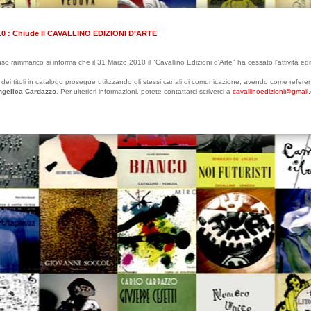
010 : Chiude Il CAVALLINO EDIZIONI D'ARTE
 rammarico si informa che il 31 Marzo 2010 il "Cavallino Edizioni d'Arte" ha cessato l'attività edit
dei titoli in catalogo prosegue utilizzando gli stessi canali di comunicazione, avendo come referen
ngelica Cardazzo
. Per ulteriori informazioni, potete contattarci scriverci a
cavallinoedizioni@gmail