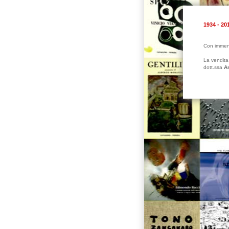
1934 - 2
Con immenso
La vendita 
dott.ssa
A