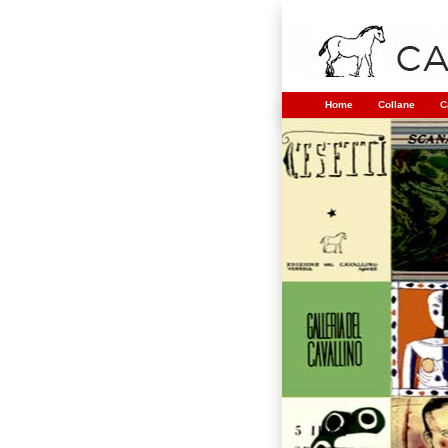
Home
Collane
C