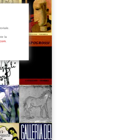
oriale.
te la
.com
.